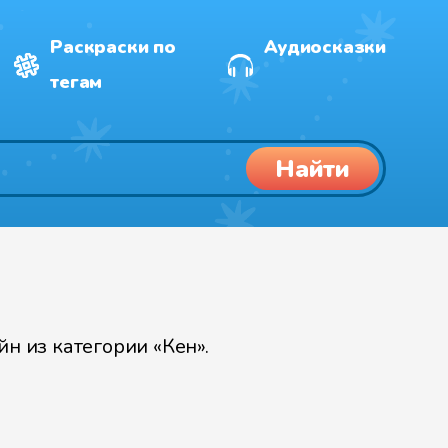
Раскраски по
Аудиосказки
тегам
Найти
н из категории «Кен».