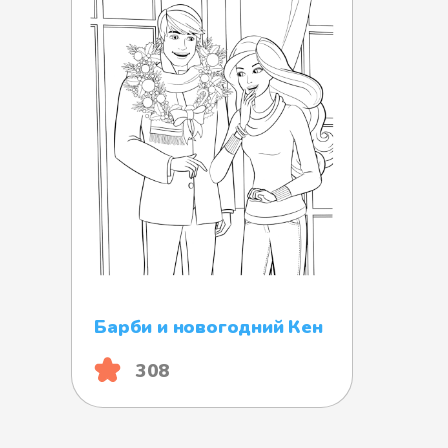
Барби и новогодний Кен
308