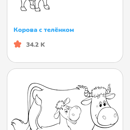
Корова с телёнком
34.2 K