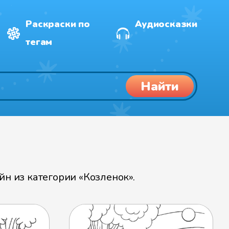
Раскраски по
Аудиосказки
тегам
Найти
н из категории «Козленок».