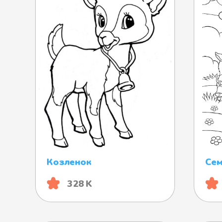
Козленок
Сем
328 K