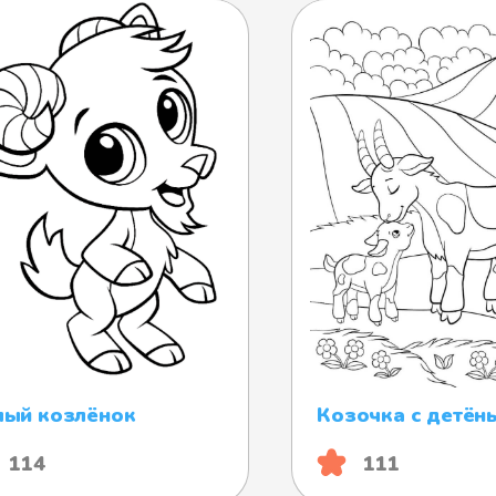
ый козлёнок
Козочка с детё
114
111