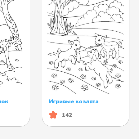
нок
Игривые козлята
142