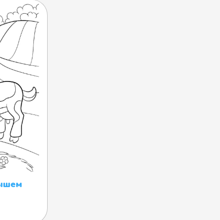
нышем