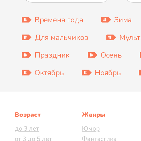
Времена года
Зима
Для мальчиков
Муль
Праздник
Осень
Октябрь
Ноябрь
Возраст
Жанры
до 3 лет
Юмор
от 3 до 5 лет
Фантастика