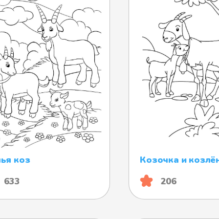
ья коз
Козочка и козлё
633
206