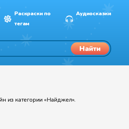
Раскраски по
Аудиосказки
тегам
Найти
н из категории «Найджел».