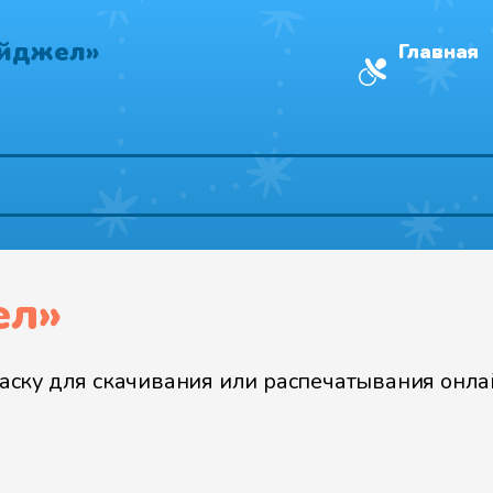
айджел»
Главная
ел»
ску для скачивания или распечатывания онлай