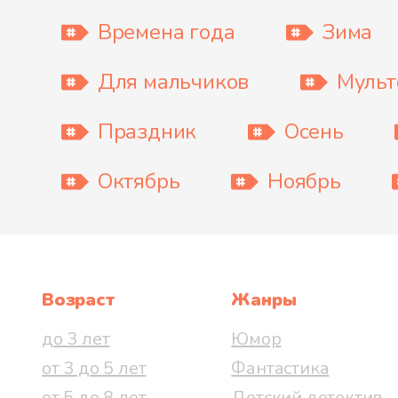
Времена года
Зима
Для мальчиков
Муль
Праздник
Осень
Октябрь
Ноябрь
Возраст
Жанры
до 3 лет
Юмор
от 3 до 5 лет
Фантастика
от 5 до 8 лет
Детский детектив