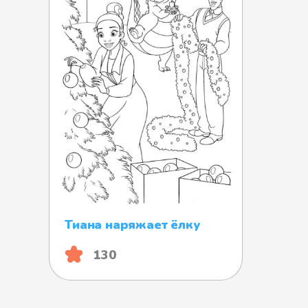
Тиана наряжает ёлку
130