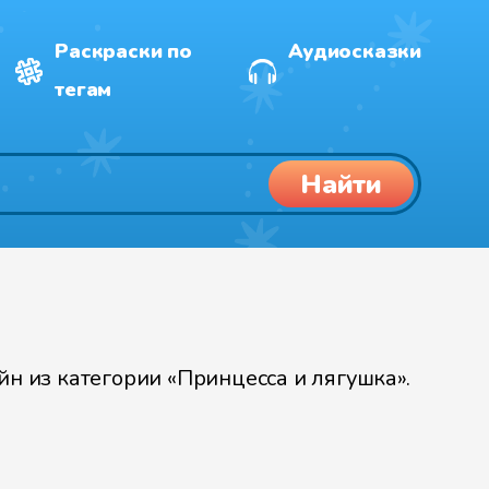
Раскраски по
Аудиосказки
тегам
Найти
н из категории «Принцесса и лягушка».