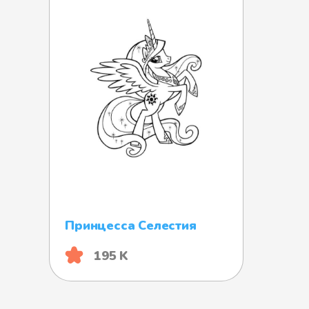
Принцесса Селестия
195 K