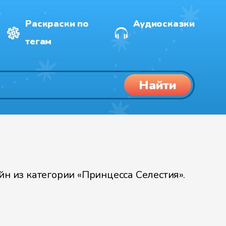
Раскраски по
Аудиосказки
тегам
Найти
н из категории «Принцесса Селестия».