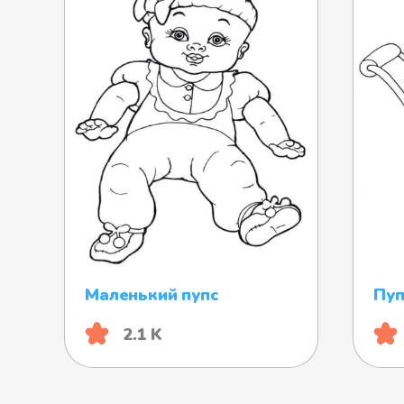
Маленький пупс
Пуп
2.1 K