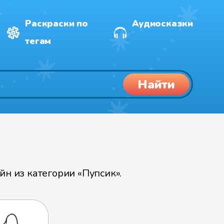
Раскраски по
Аудиосказки
тегам
Найти
н из категории «Пупсик».