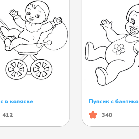
с в коляске
Пупсик с бантик
412
340