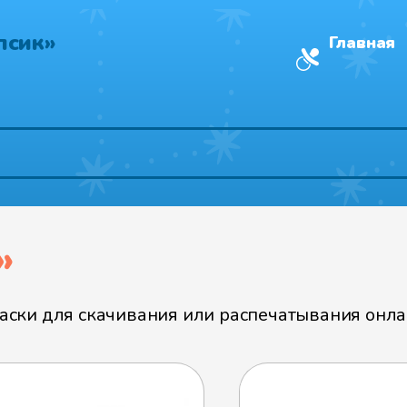
псик»
Главная
»
ски для скачивания или распечатывания онлай