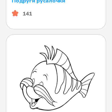
Подруги русалочки
141