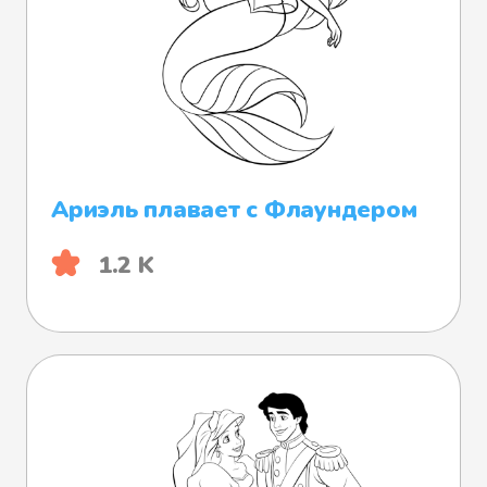
Ариэль плавает с Флаундером
1.2 K