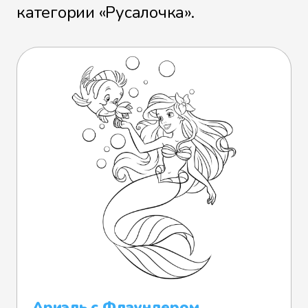
категории «Русалочка».
Ариэль с Флаундером