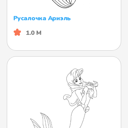
Русалочка Ариэль
1.0 М