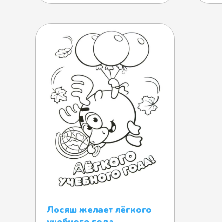
Лосяш желает лёгкого
учебного года