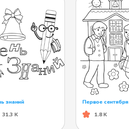
ь знаний
Первое сентября
31.3 K
1.8 K