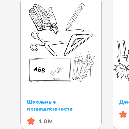
Школьные
Ден
принадлежности
1.0 М