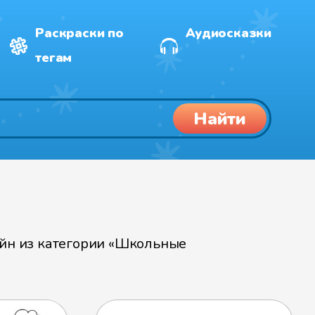
Раскраски по
Аудиосказки
тегам
Найти
йн из категории «Школьные