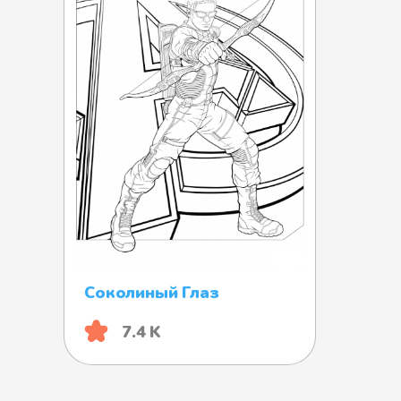
Соколиный Глаз
7.4 K