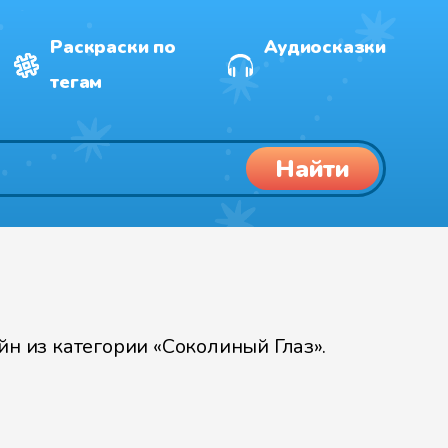
Раскраски по
Аудиосказки
тегам
Найти
н из категории «Соколиный Глаз».