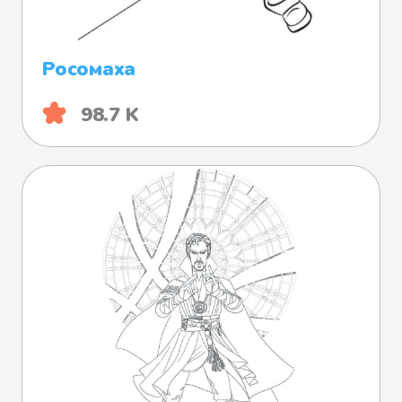
Росомаха
98.7 K