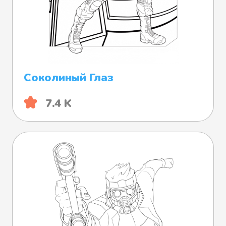
Соколиный Глаз
7.4 K