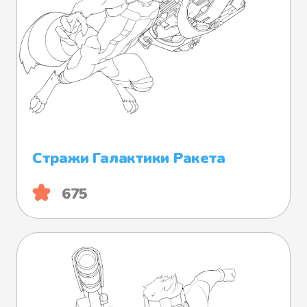
Стражи Галактики Ракета
675