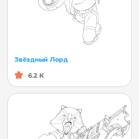
Звёздный Лорд
6.2 K