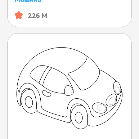
226 М