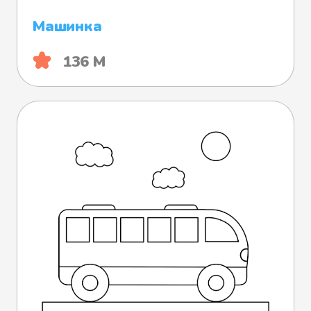
Машинка
136 М