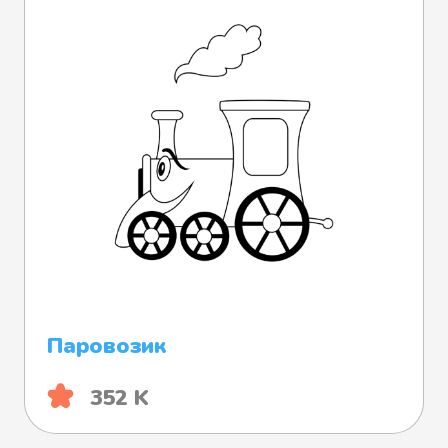
Паровозик
352 K