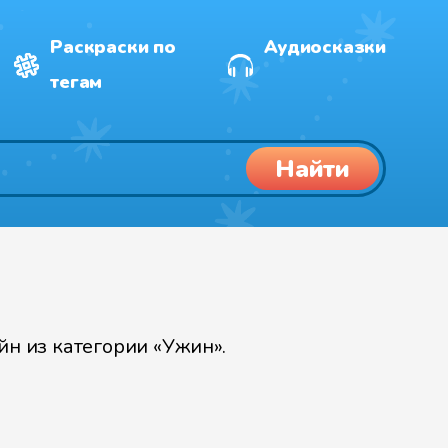
Раскраски по
Аудиосказки
тегам
Найти
н из категории «Ужин».