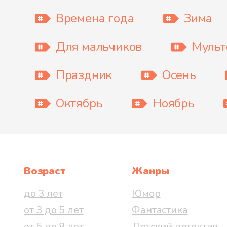
Времена года
Зима
Для мальчиков
Муль
Праздник
Осень
Октябрь
Ноябрь
Возраст
Жанры
до 3 лет
Юмор
от 3 до 5 лет
Фантастика
от 5 до 8 лет
Детский детектив