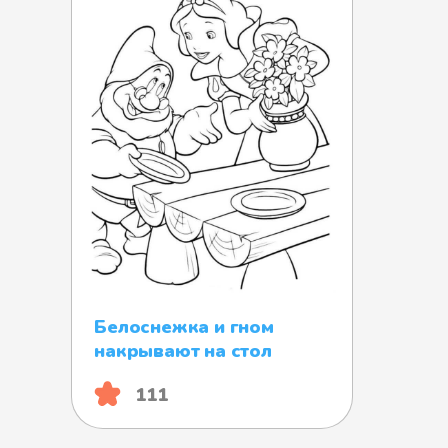
Белоснежка и гном
накрывают на стол
111