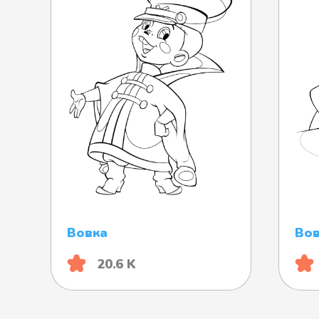
Вовка
Вов
20.6 K