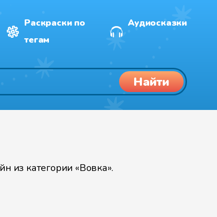
Раскраски по
Аудиосказки
тегам
Найти
н из категории «Вовка».