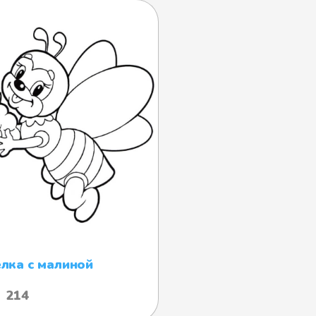
лка с малиной
214