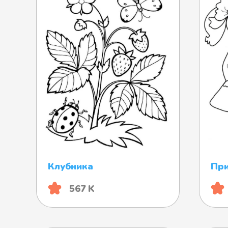
Клубника
При
567 K