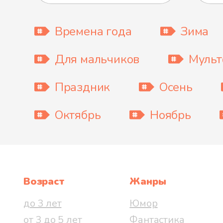
Времена года
Зима
Для мальчиков
Муль
Праздник
Осень
Октябрь
Ноябрь
Возраст
Жанры
до 3 лет
Юмор
от 3 до 5 лет
Фантастика