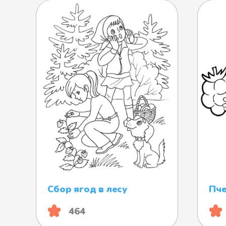
Сбор ягод в лесу
Пче
464