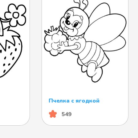
Пчелка с ягодкой
549