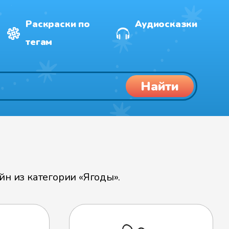
Раскраски по
Аудиосказки
тегам
Найти
н из категории «Ягоды».