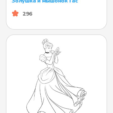
Золушка и мышонок Гас
296