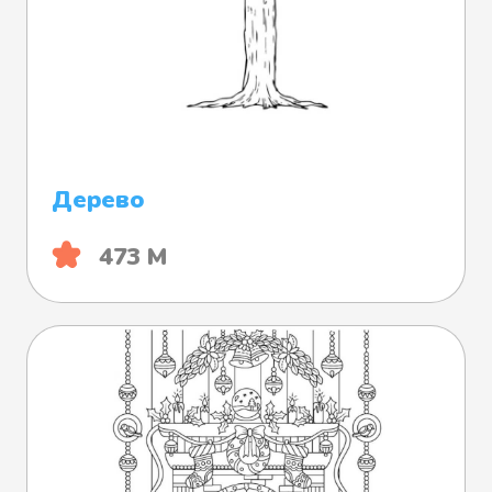
Дерево
473 М