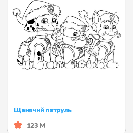
Щенячий патруль
123 М