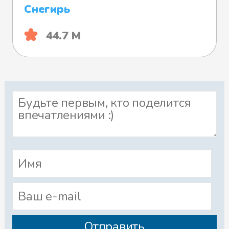
Снегирь
44.7 М