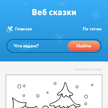
Главная
По тегам
Найти
отключить рекламу