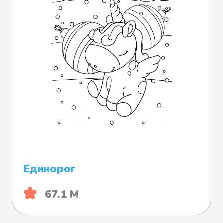
Единорог
67.1 М