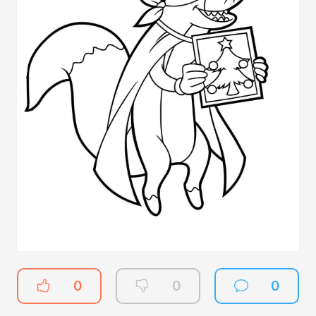
0
0
0