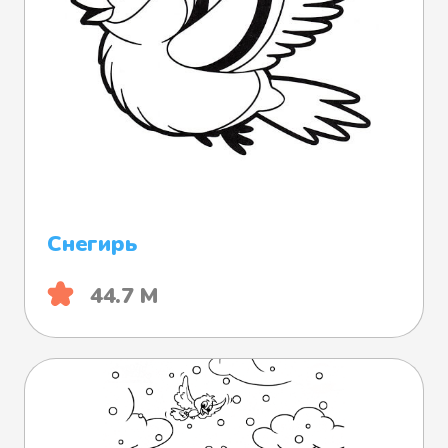
Снегирь
44.7 М