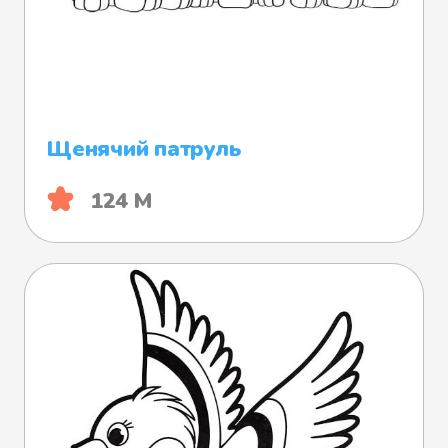
Щенячий патруль
124 М