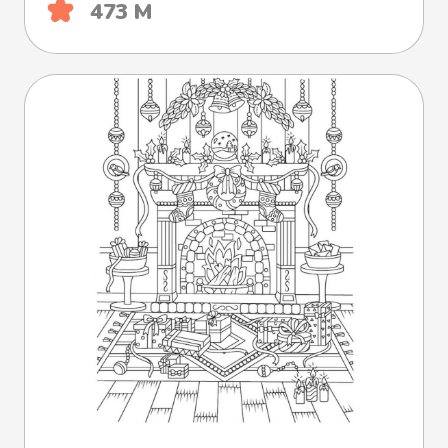
473 М