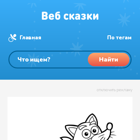
Главная
По тегам
Найти
отключить рекламу