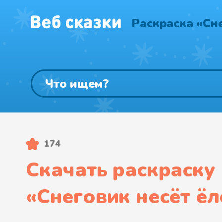
Раскраска «Сн
174
Скачать раскраску
«
Снеговик несёт ё