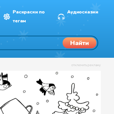
Раскраски по
Аудиосказки
тегам
Найти
отключить рекламу