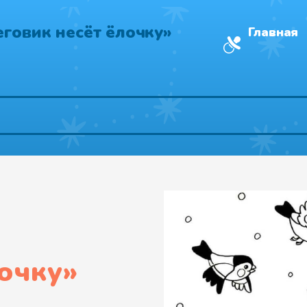
еговик несёт ёлочку»
Главная
лочку
»