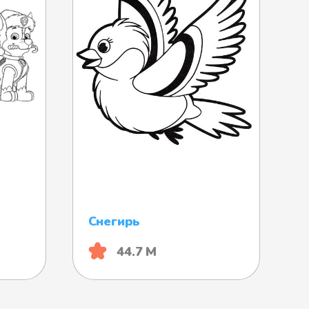
Снегирь
44.7 М