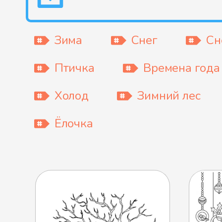
Зима
Снег
Сн
Птичка
Времена года
Холод
Зимний лес
Ёлочка