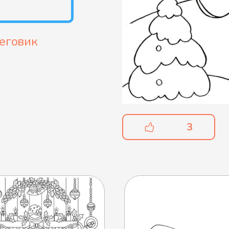
еговик
3